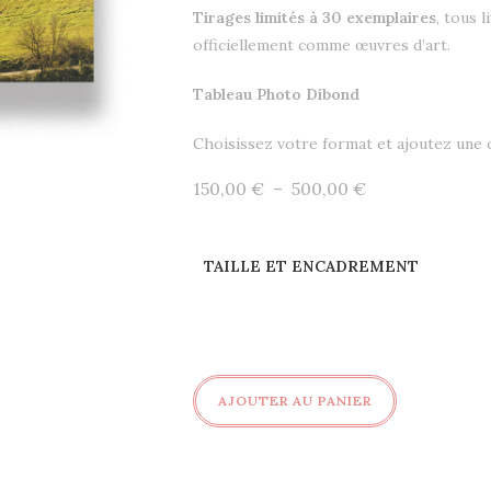
Tirages limités à 30 exemplaires
, tous 
officiellement comme œuvres d’art.
Tableau Photo Dibond
Choisissez votre format et ajoutez une
Plage
150,00
€
–
500,00
€
de
prix :
150,00 €
à
500,00 €
TAILLE ET ENCADREMENT
quantité
AJOUTER AU PANIER
de
Toscane