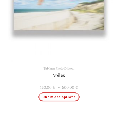
Tableau Photo Dibond
Voiles
Plage
150,00
€
–
500,00
€
de
Ce
prix :
Choix des options
produit
150,00 €
a
à
plusieurs
500,00 €
variations.
Les
options