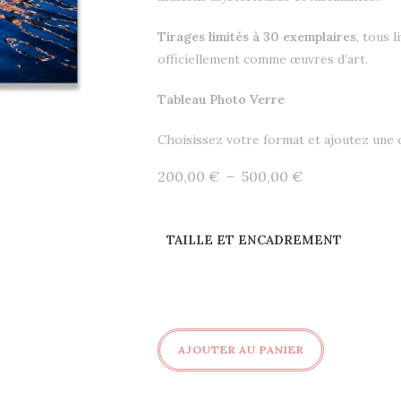
Tirages limités à 30 exemplaires
, tous 
officiellement comme œuvres d’art.
Tableau Photo Verre
Choisissez votre format et ajoutez une
Plage
200,00
€
–
500,00
€
de
prix :
200,00 €
à
500,00 €
TAILLE ET ENCADREMENT
quantité
AJOUTER AU PANIER
de
Reflet#4