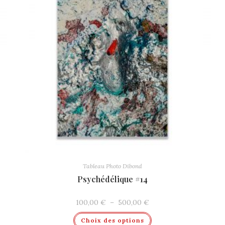
Tableau Photo Dibond
Psychédélique #14
Plage
100,00
€
–
500,00
€
de
Ce
prix :
Choix des options
produit
100,00 €