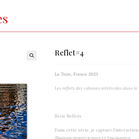
es
Reflet#4
La Teste, France 2023
Les reflets des cabanes ostréicoles dans le 
Série Reflets
Dans cette série, je capture l’interactio
illusions mystérieuses et fascinantes..