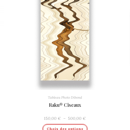
Tableau Photo Dibond
Raku® Ciseaux
Plage
150,00
€
–
500,00
€
de
Ce
prix :
Choix des options
produit