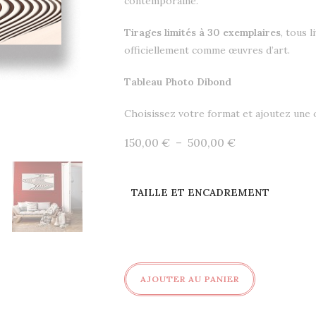
contemporaine.
Tirages limités à 30 exemplaires
, tous 
officiellement comme œuvres d’art.
Tableau Photo Dibond
Choisissez votre format et ajoutez une
Plage
150,00
€
–
500,00
€
de
prix :
150,00 €
à
500,00 €
TAILLE ET ENCADREMENT
quantité
AJOUTER AU PANIER
de
Raku®