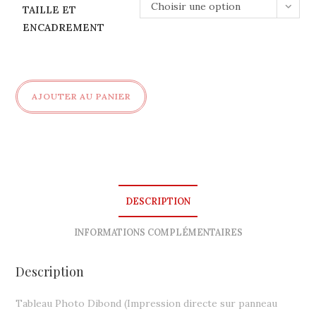
Choisir une option
500,00 €
TAILLE ET
ENCADREMENT
quantité
AJOUTER AU PANIER
de
Danseur
maasaï
DESCRIPTION
INFORMATIONS COMPLÉMENTAIRES
Description
Tableau Photo Dibond (Impression directe sur panneau