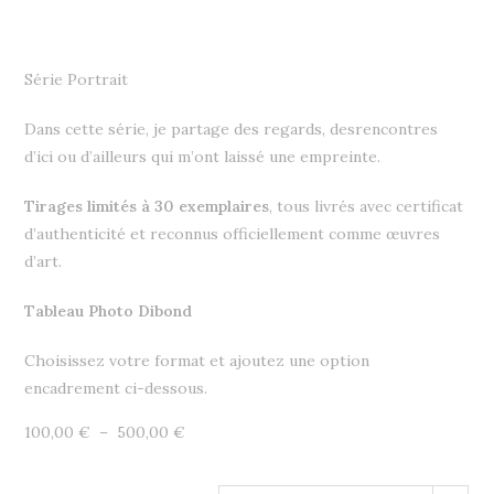
Série Portrait
Dans cette série, je partage des regards, desrencontres
d’ici ou d’ailleurs qui m’ont laissé une empreinte.
Tirages limités à 30 exemplaires
, tous livrés avec certificat
d’authenticité et reconnus officiellement comme œuvres
d’art.
Tableau Photo Dibond
Choisissez votre format et ajoutez une option
encadrement ci-dessous.
Plage
100,00
€
–
500,00
€
de
prix :
100,00 €
à