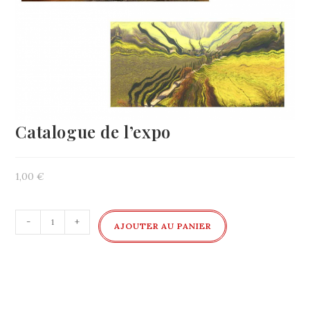
Catalogue de l’expo
1,00
€
quantité
-
+
AJOUTER AU PANIER
de
Catalogue
de
l'expo