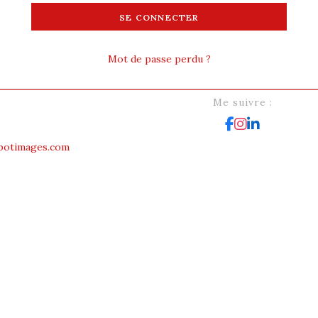
SE CONNECTER
Mot de passe perdu ?
Me suivre :
S’ouvre
botimages.com
dans
votre
application