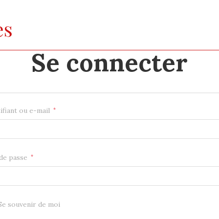
es
Se connecter
Obligatoire
ifiant ou e-mail
*
Obligatoire
de passe
*
Se souvenir de moi