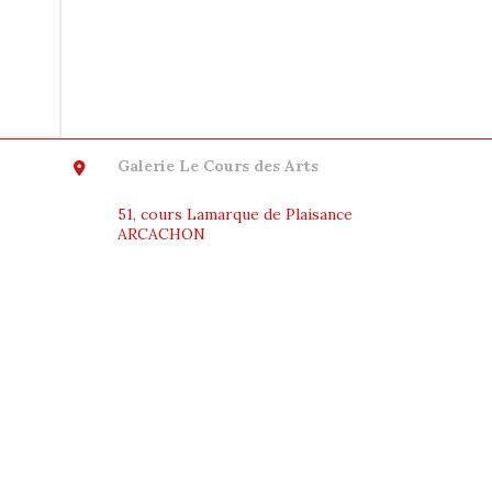
Galerie Le Cours des Arts
51, cours Lamarque de Plaisance
ARCACHON
S’ouvre
dans
un
nouvel
onglet