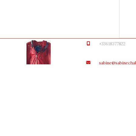
+33618377822
sabine@sabinecha