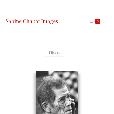
Skip
to
content
Sabine Chabot Images
0
Filtrer